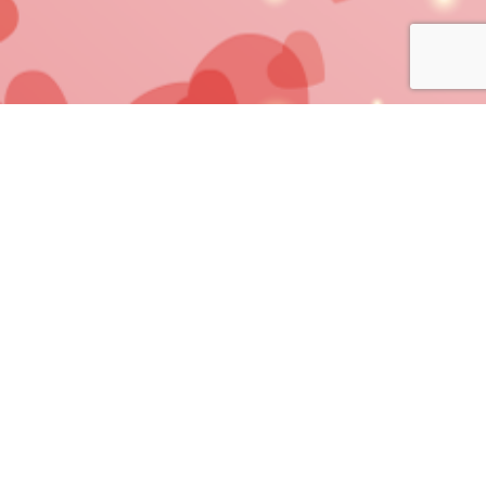
Mentions Légales
Politique de confidentialité
CGU - CGV
Charte de Qualité
Cookies
©
AIMÉE VOYANCE
2006 - 2026 -
Création de Site Internet
&
Référencement
Agence VN WEB.