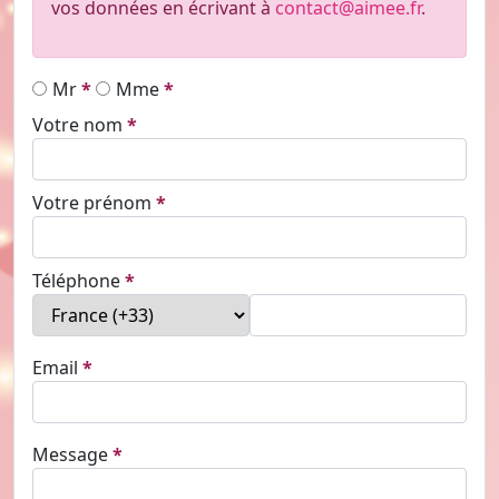
vos données en écrivant à
contact@aimee.fr
.
mr
mme
Votre nom
Votre prénom
téléphone
email
message