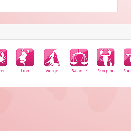
cer
Vierge
Balance
Lion
Scorpion
Sagi