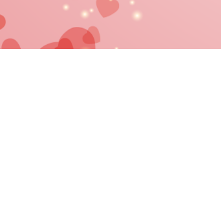
Mentions Légales
Politique
©
AIMÉE VOYAN
*Voyance en privé, paiement par car
Les services de voyanc
La voyance n'est pas une science exacte et par conséquent, malgré tous nos e
Nous vous 