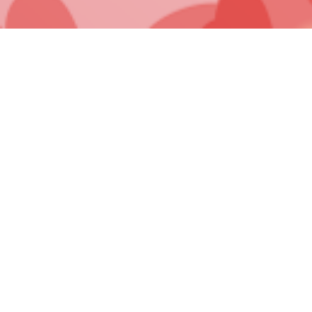
Mentions Légales
Politique de confidentialité
CGU - CGV
Charte de Qualité
Cookies
©
AIMÉE VOYANCE
2006 - 2026 -
Création de Site Internet
&
Référencement
Agence VN WEB.
*Voyance en privé, paiement par carte bancaire, en fonction du
voyant choisi : 5€ les 5mn ou 15€ les 10mn, puis de 3 à 4.50€ la mn