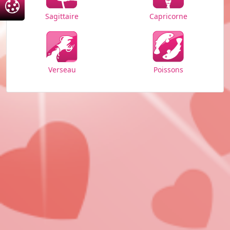
Sagittaire
Capricorne
Verseau
Poissons